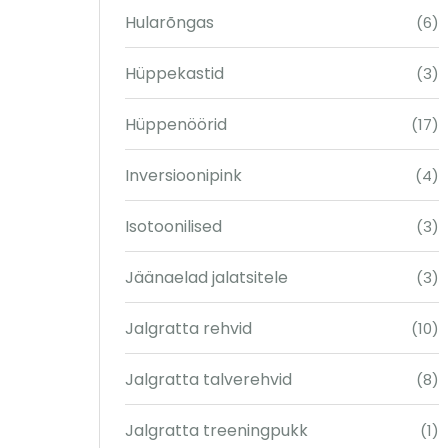
Hularõngas
(6)
Hüppekastid
(3)
Hüppenöörid
(17)
Inversioonipink
(4)
Isotoonilised
(3)
Jäänaelad jalatsitele
(3)
Jalgratta rehvid
(10)
Jalgratta talverehvid
(8)
Jalgratta treeningpukk
(1)