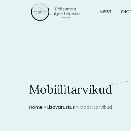
MEIST
SHO
Mobiilitarvikud
Home
»
Lisavarustus
»
Mobiilitarvikud