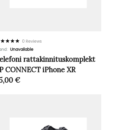
0 Reviews
and:
Unavailable
elefoni rattakinnituskomplekt
P CONNECT iPhone XR
5,00
€