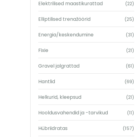
Elektrilised maastikurattad
(22)
Elliptilised trenažöörid
(25)
Energia/keskendumine
(31)
Fixie
(21)
Gravel jalgrattad
(61)
Hantlid
(69)
Helkurid, kleepsud
(21)
Hooldusvahendid ja -tarvikud
(11)
Hübriidratas
(157)