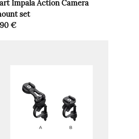
art Impala Action Camera
ount set
,90
€