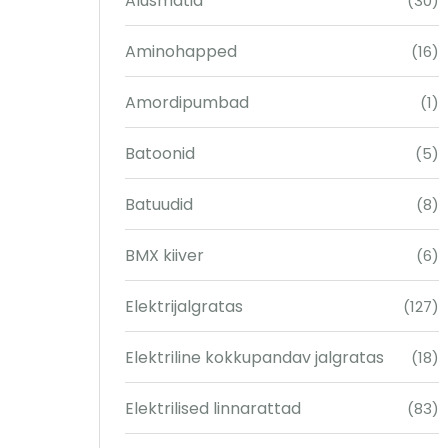
Alusmatid
(30)
Aminohapped
(16)
Amordipumbad
(1)
Batoonid
(5)
Batuudid
(8)
BMX kiiver
(6)
Elektrijalgratas
(127)
Elektriline kokkupandav jalgratas
(18)
Elektrilised linnarattad
(83)