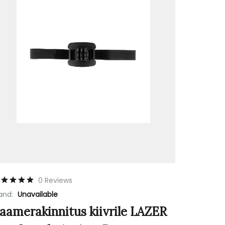
0 Reviews
and:
Unavailable
aamerakinnitus kiivrile LAZER