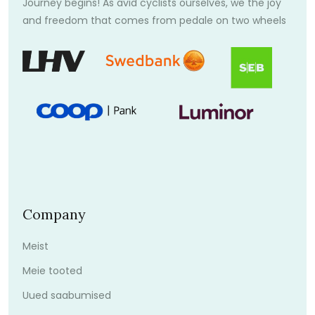
Journey begins! As avid cyclists ourselves, we the joy
and freedom that comes from pedale on two wheels
Company
Meist
Meie tooted
Uued saabumised