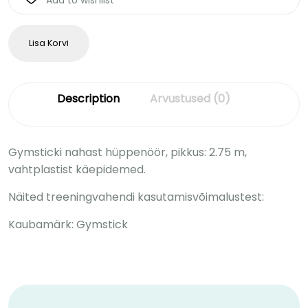
Add to wishlist
Lisa Korvi
Description
Arvustused (0)
Gymsticki nahast hüppenöör, pikkus: 2.75 m,
vahtplastist käepidemed.
Näited treeningvahendi kasutamisvõimalustest:
Kaubamärk: Gymstick