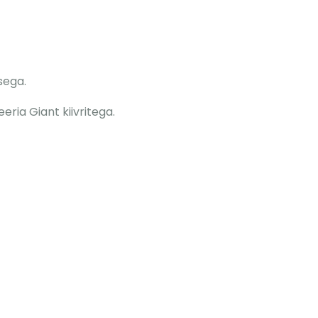
sega.
ria Giant kiivritega.