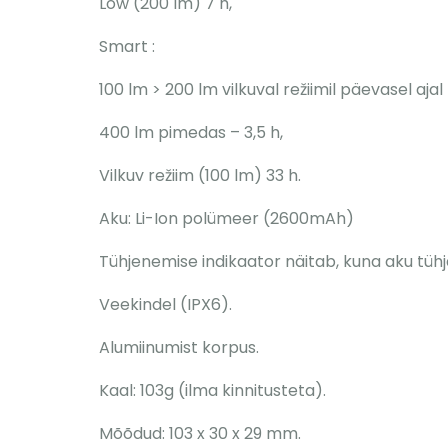
Low (200 lm) 7 h,
Smart :
100 lm > 200 lm vilkuval režiimil päevasel ajal 
400 lm pimedas – 3,5 h,
Vilkuv režiim (100 lm) 33 h.
Aku: Li-Ion polümeer (2600mAh)
Tühjenemise indikaator näitab, kuna aku tühj
Veekindel (IPX6).
Alumiinumist korpus.
Kaal: 103g (ilma kinnitusteta).
Mõõdud: 103 x 30 x 29 mm.