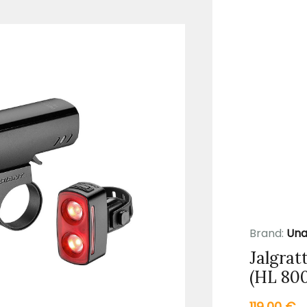
Brand:
Una
Jalgrat
(HL 800
119,00
€