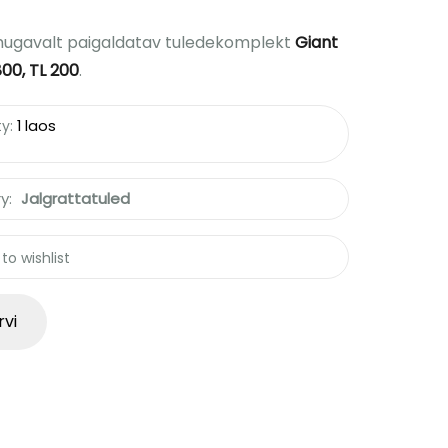
a mugavalt paigaldatav tuledekomplekt
Giant
00, TL 200
.
ty:
1 laos
y:
Jalgrattatuled
to wishlist
rvi