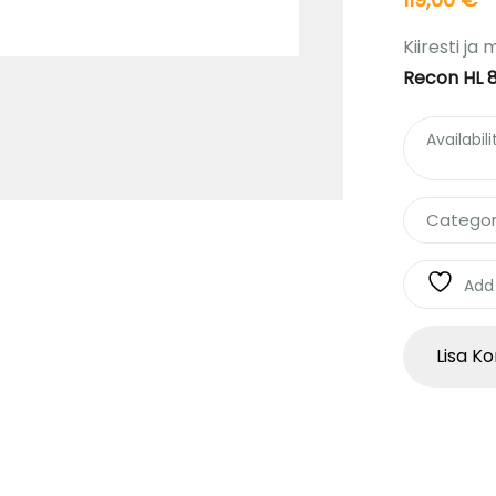
Kiiresti j
Recon HL 8
Availabili
Categor
Add 
Lisa Ko