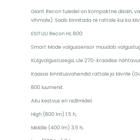
Giant Recon tuledel on kompaktne disain, va
vihmale). Saab kinnitada nii rattale kui ka kiivr
ESITULI Recon HL 800:
Smart Mode valgussensor muudab valgustuge
Külgvalgustusega, üle 270-kraadise nähtavu
Kaasas kinnitusvahendid rattale ja kiivrile (G
800 luumenit.
Aku kestvus eri režiimidel:
High (800 lm) 1.5 h,
Middle (400 lm) 3.5 h,