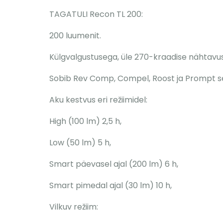
TAGATULI Recon TL 200:
200 luumenit.
Külgvalgustusega, üle 270-kraadise nähtavu
Sobib Rev Comp, Compel, Roost ja Prompt see
Aku kestvus eri režiimidel:
High (100 lm) 2,5 h,
Low (50 lm) 5 h,
Smart päevasel ajal (200 lm) 6 h,
Smart pimedal ajal (30 lm) 10 h,
Vilkuv režiim: