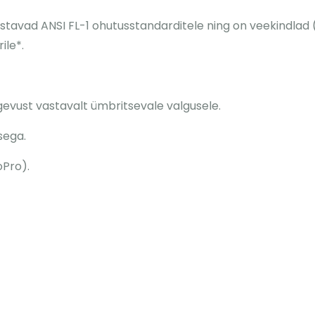
stavad ANSI FL-1 ohutusstandarditele ning on veekindlad
ile*.
vust vastavalt ümbritsevale valgusele.
sega.
oPro).