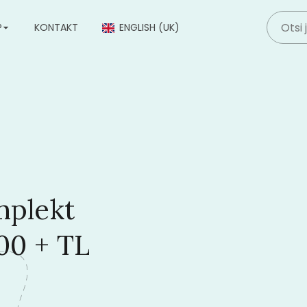
P
KONTAKT
ENGLISH (UK)
mplekt
00 + TL