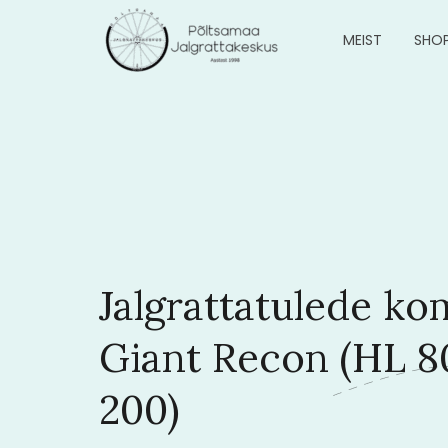
MEIST
SHO
Jalgrattatulede ko
Giant Recon (HL 8
200)