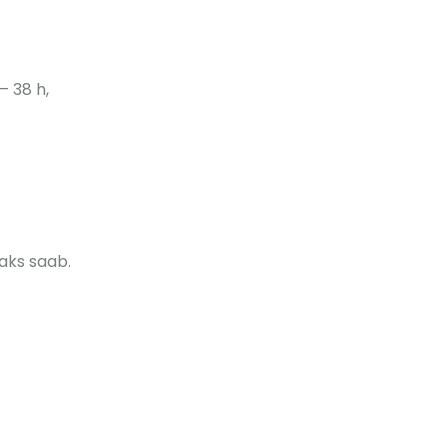
– 38 h,
aks saab.