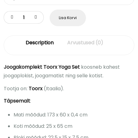
Lisa Korvi
Description
Arvustused (0)
Joogakomplekt Toorx Yoga Set
koosneb kahest
joogaplokist, joogamatist ning selle kotist.
Tootja on:
Toorx
(Itaalia).
Täpsemalt
:
Mati mõõdud: 173 x 60 x 0,4 cm
Koti mõõdud: 25 x 65 cm
Ploki mõõdud: 22,5 x 15 x 7,5 cm