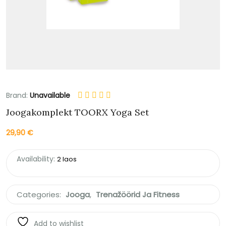
Brand:
Unavailable
Joogakomplekt TOORX Yoga Set
29,90
€
Availability:
2 laos
Categories:
Jooga
,
Trenažöörid Ja Fitness
Add to wishlist