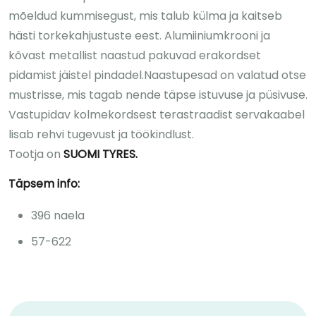
mõeldud kummisegust, mis talub külma ja kaitseb
hästi torkekahjustuste eest. Alumiiniumkrooni ja
kõvast metallist naastud pakuvad erakordset
pidamist jäistel pindadel.Naastupesad on valatud otse
mustrisse, mis tagab nende täpse istuvuse ja püsivuse.
Vastupidav kolmekordsest terastraadist servakaabel
lisab rehvi tugevust ja töökindlust.
Tootja on
SUOMI TYRES.
Täpsem info:
396 naela
57-622