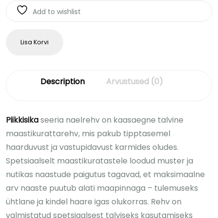
Add to wishlist
Lisa Korvi
Description
Arvustused (0)
Piikkisika
seeria naelrehv on kaasaegne talvine
maastikurattarehv, mis pakub tipptasemel
haarduvust ja vastupidavust karmides oludes.
Spetsiaalselt maastikuratastele loodud muster ja
nutikas naastude paigutus tagavad, et maksimaalne
arv naaste puutub alati maapinnaga – tulemuseks
ühtlane ja kindel haare igas olukorras. Rehv on
valmistatud spetsiaalsest talviseks kasutamiseks