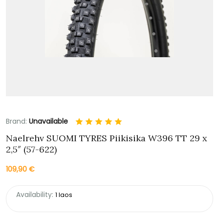
Brand:
Unavailable
Naelrehv SUOMI TYRES Piikisika W396 TT 29 x
2,5″ (57-622)
109,90
€
Availability:
1 laos