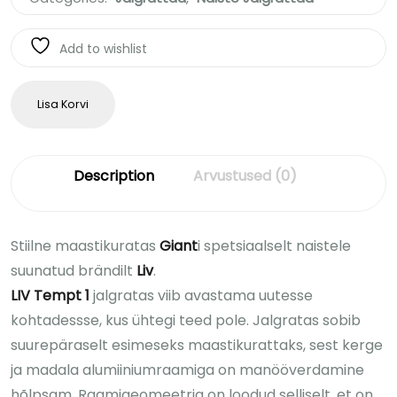
Add to wishlist
Lisa Korvi
Description
Arvustused (0)
Stiilne maastikuratas
Giant
i spetsiaalselt naistele
suunatud brändilt
Liv
.
LIV Tempt 1
jalgratas viib avastama uutesse
kohtadessse, kus ühtegi teed pole. Jalgratas sobib
suurepäraselt esimeseks maastikurattaks, sest kerge
ja madala alumiiniumraamiga on manööverdamine
hõlpsam. Raamigeomeetria on loodud selliselt, et on