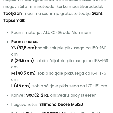
mugav sõita nii linnateedel kui ka maastikuradadel.
Tootja on:
maailma suurim jalgrataste tootja
Giant
.
Täpsemalt:
Raami materjal: ALUXX-Grade Aluminum
Raami suurus:
XS (32,5 cm)
: sobib sõitjale pikkusega ca 150-160
cm
S (36,5 cm)
: sobib sõitjatele pikkusega ca 158-169
cm
M
(40,5 cm)
: sobib sõitjale pikkusega ca 164-175
cm
L (45 cm)
: sobib sõitjale pikkusega ca 170-181 cm
Kahvel:
SXC32-2 RL
, õhkvedru, alloy steerer
Käiguvahetus:
Shimano Deore M5120