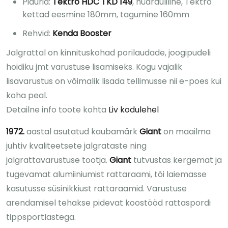
Pidurid:
Tektro HDC TKD 149
, hüdrauliline, Tektro
kettad eesmine 180mm, tagumine 160mm
Rehvid:
Kenda Booster
Jalgrattal on kinnituskohad porilaudade, joogipudeli
hoidiku jmt varustuse lisamiseks. Kogu vajalik
lisavarustus on võimalik lisada tellimusse nii e-poes kui
koha peal.
Detailne info toote kohta
Liv kodulehel
1972.
aastal asutatud kaubamärk
Giant
on maailma
juhtiv kvaliteetsete jalgrataste ning
jalgrattavarustuse tootja.
Giant
tutvustas kergemat ja
tugevamat alumiiniumist rattaraami, tõi laiemasse
kasutusse süsinikkiust rattaraamid. Varustuse
arendamisel tehakse pidevat koostööd rattaspordi
tippsportlastega.