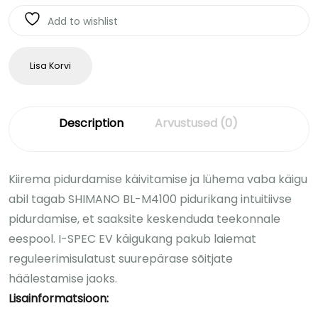
Add to wishlist
Lisa Korvi
Description
Arvustused (0)
Kiirema pidurdamise käivitamise ja lühema vaba käigu
abil tagab SHIMANO BL-M4100 pidurikang intuitiivse
pidurdamise, et saaksite keskenduda teekonnale
eespool. I-SPEC EV käigukang pakub laiemat
reguleerimisulatust suurepärase sõitjate
häälestamise jaoks.
Lisainformatsioon: