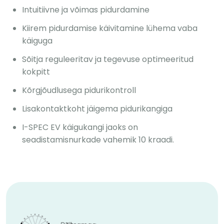
Intuitiivne ja võimas pidurdamine
Kiirem pidurdamise käivitamine lühema vaba
käiguga
Sõitja reguleeritav ja tegevuse optimeeritud
kokpitt
Kõrgjõudlusega pidurikontroll
Lisakontaktkoht jäigema pidurikangiga
I-SPEC EV käigukangi jaoks on
seadistamisnurkade vahemik 10 kraadi.