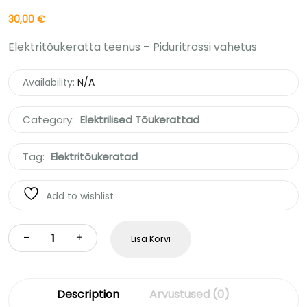
30,00
€
Elektritõukeratta teenus – Piduritrossi vahetus
Availability:
N/A
Category:
Elektrilised Tõukerattad
Tag:
Elektritõukeratad
Add to wishlist
Lisa Korvi
Description
Arvustused (0)