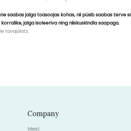
ane saabas jalga toasoojas kohas, nii püsib saabas terve s
korralike, jalga isoleeriva ning niiskuskindla saapaga.
e tavajalats.
Company
Meist