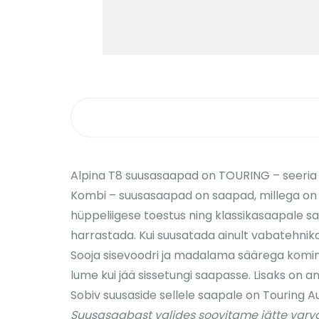
Alpina T8 suusasaapad on TOURING – seeri
Kombi – suusasaapad on saapad, millega on võ
hüppeliigese toestus ning klassikasaapale s
harrastada. Kui suusatada ainult vabatehnikat
Sooja sisevoodri ja madalama säärega komine
lume kui jää sissetungi saapasse. Lisaks on a
Sobiv suusaside sellele saapale on Touring 
Suusasaabast valides soovitame jätte varvaste