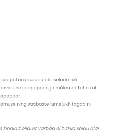
 saapal on uisusaapale iseloomulik
i soovid ühe saapapaariga mõlemat tehnikat
saapapaar.
elamuse ning saabaste lumelukk tagab nii
e kindlad olla, et varbad ei hakka sõidu ajal