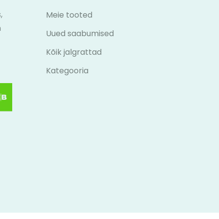
,
Meie tooted
m
Uued saabumised
Kõik jalgrattad
Kategooria