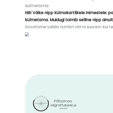
külmetama.
NB! Väike nipp külmakartlikele inimestele: p
külmetama. Muidugi toimib selline nipp ainult 
Soovitame valida numbri võrra suurem kui tei