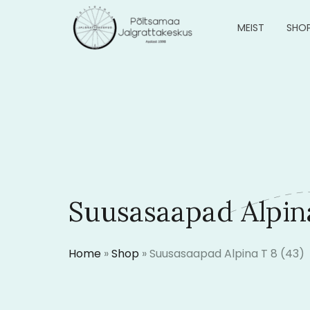
MEIST
SHO
Suusasaapad Alpina
Home
»
Shop
»
Suusasaapad Alpina T 8 (43)