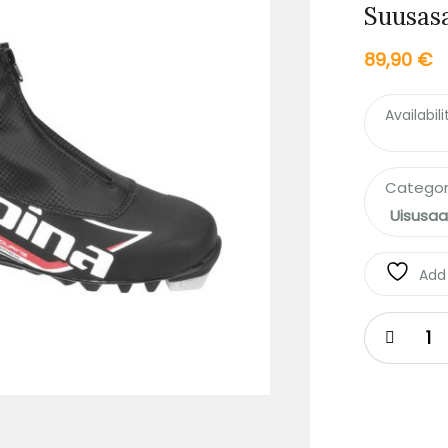
Suusasa
89,90
€
Availabili
Categor
Uisusa
Add 