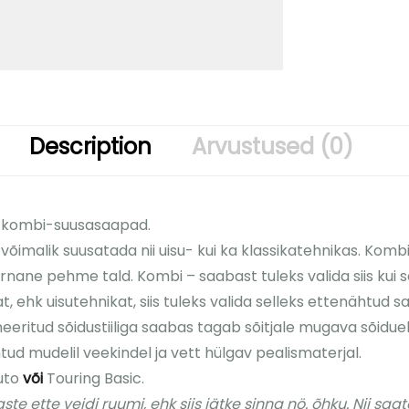
Description
Arvustused (0)
a kombi-suusasaapad.
imalik suusatada nii uisu- kui ka klassikatehnikas. Kombi
arnane pehme tald. Kombi – saabast tuleks valida siis ku
, ehk uisutehnikat, siis tuleks valida selleks ettenähtud 
eritud sõidustiiliga saabas tagab sõitjale mugava sõidu
ntud mudelil veekindel ja vett hülgav pealismaterjal.
Auto
või
Touring Basic.
 ette veidi ruumi, ehk siis jätke sinna nö. õhku. Nii saat