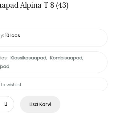
apad Alpina T 8 (43)
ty:
10 laos
ies:
Klassikasaapad
,
Kombisaapad
,
apad
to wishlist
Lisa Korvi