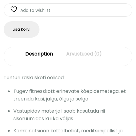
Add to wishlist
Lisa Korvi
Description
Arvustused (0)
Tunturi raskuskoti eelised:
Tugev fitnesskott erinevate käepidemetega, et
treenida käsi, jalgu, õlgu ja selga
Vastupidav materjal: saab kasutada nii
siseruumides kui ka väljas
Kombinatsioon kettelbellist, meditsiinipallist ja