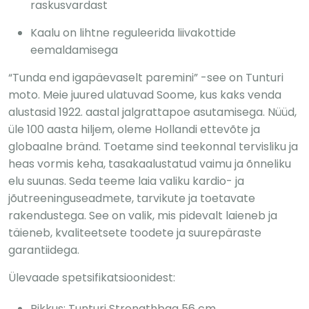
raskusvardast
Kaalu on lihtne reguleerida liivakottide
eemaldamisega
“Tunda end igapäevaselt paremini” -see on Tunturi
moto. Meie juured ulatuvad Soome, kus kaks venda
alustasid 1922. aastal jalgrattapoe asutamisega. Nüüd,
üle 100 aasta hiljem, oleme Hollandi ettevõte ja
globaalne bränd. Toetame sind teekonnal tervisliku ja
heas vormis keha, tasakaalustatud vaimu ja õnneliku
elu suunas. Seda teeme laia valiku kardio- ja
jõutreeninguseadmete, tarvikute ja toetavate
rakendustega. See on valik, mis pidevalt laieneb ja
täieneb, kvaliteetsete toodete ja suurepäraste
garantiidega.
Ülevaade spetsifikatsioonidest:
Pikkus: Tunturi Strengthbag 56 cm