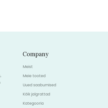
Company
Meist
,
Meie tooted
m
Uued saabumised
Kõik jalgrattad
Kategooria