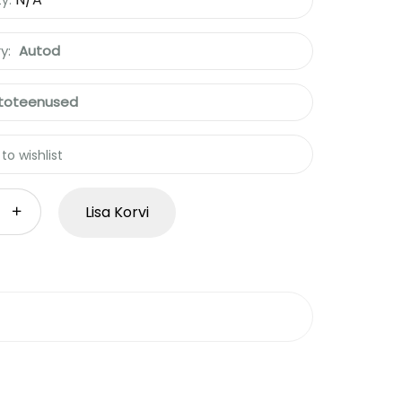
ty:
y:
Autod
toteenused
to wishlist
Lisa Korvi