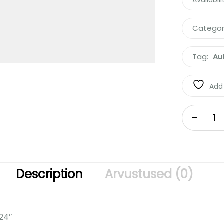
Availabili
Categor
Tag:
Au
Add 
Description
Arvustused (0)
 24″