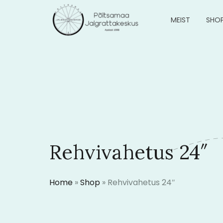
MEIST
SHO
Rehvivahetus 24″
Home
»
Shop
»
Rehvivahetus 24″