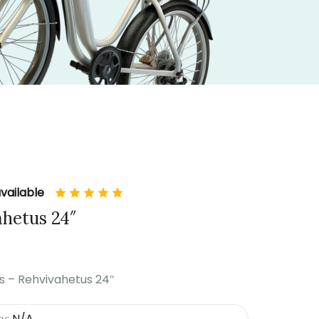
vailable
hetus 24″
 – Rehvivahetus 24″
N/A