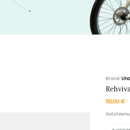
Brand:
Una
Rehviva
110,00
€
Autoteenus