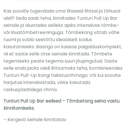
Kas soovite tugevdada oma lihaseid lihtsal ja tõhusal
viisil? Seda saab teha, kinnitades Tunturi Pull Up Bar
seinale ja alustades selleks ajaks intensiivse tõmbe-
või lõuatõmbetreeninguga. Tõmbekang võtab vähe
ruumi ja sobib seetõttu ideaalselt kodus
kasutamiseks. Baariga on kaasas paigalduskomplekt,
nii et saate selle otse seinale kinnitada. Tõmbete
tegemiseks peate tegema suuri jõupingutusi. Saate
selle enda jaoks veidi lihtsamaks teha, kombineerides
Tunturi Pull-Up kangi takistusrihmaga. Või kui soovite
harjutusi intensiivistada, võite kasutada
raskusplaatidega rihma.
Tunturi Pull Up Bar eelised – Tõmbetang seina vastu
kinnitamiseks.
– Kergesti seinale kinnitatav