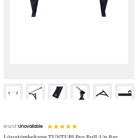
Brand:
Unavailable
Lõuatõmbekang TUNTURI Pro Pull-Up Bar,