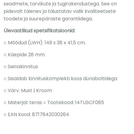
seadmete, tarvikute ja tugirakendustega. See on
pidevalt täienev ja täiustatav valik kvaliteetsete
toodete ja suurepäraste garantiidega.
Ülevaatlikud spetsifikatsioonid:
○ Mõõdud (LWH): 149 x 38 x 41,5 cm.
○ Käepide 28 mm.
○ Seinakinnitus
○ Sisaldab kinnituskomplekti koos dünaboltidega
○ Värv: Must | Kroom
○ Materjal: teras ○ Tootekood: 14TUSCF085
○ EAN kood: 8717842030264