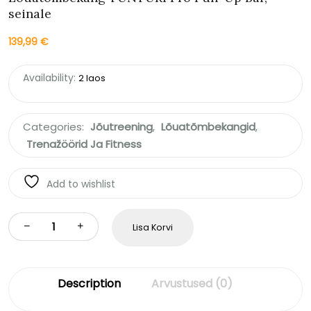
seinale
139,99
€
Availability:
2 laos
Categories:
Jõutreening
,
Lõuatõmbekangid
,
Trenažöörid Ja Fitness
Add to wishlist
Lisa Korvi
Description
Arvustused (0)