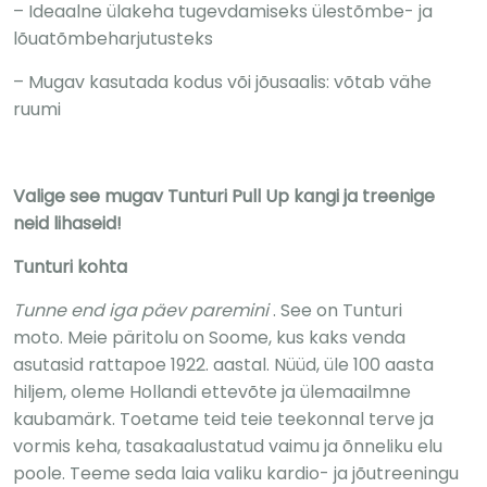
– Ideaalne ülakeha tugevdamiseks ülestõmbe- ja
lõuatõmbeharjutusteks
– Mugav kasutada kodus või jõusaalis: võtab vähe
ruumi
Valige see mugav Tunturi Pull Up kangi ja treenige
neid lihaseid!
Tunturi kohta
Tunne end iga päev paremini
. See on Tunturi
moto. Meie päritolu on Soome, kus kaks venda
asutasid rattapoe 1922. aastal. Nüüd, üle 100 aasta
hiljem, oleme Hollandi ettevõte ja ülemaailmne
kaubamärk. Toetame teid teie teekonnal terve ja
vormis keha, tasakaalustatud vaimu ja õnneliku elu
poole. Teeme seda laia valiku kardio- ja jõutreeningu