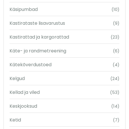
Käsipumbad
(10)
Kastirataste lisavarustus
(9)
Kastirattad ja kargorattad
(23)
Käte- ja randmetreening
(6)
Kätekõverdustoed
(4)
Kelgud
(24)
Kellad ja viled
(53)
Keskjooksud
(14)
Ketid
(7)