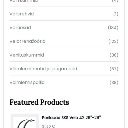
Väliskummid
(4)
Välisrehvid
(1)
Varuosad
(134)
Velotrenažöörid
(123)
Venituskummid
(36)
Võimlemismatid ja joogamatid
(67)
Võimlemispallid
(38)
Featured Products
Porilauad SKS Velo 42 26''-29''
€
31,90