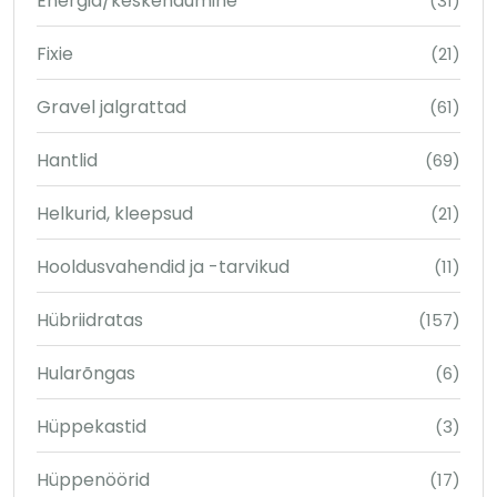
Energia/keskendumine
(31)
Fixie
(21)
Gravel jalgrattad
(61)
Hantlid
(69)
Helkurid, kleepsud
(21)
Hooldusvahendid ja -tarvikud
(11)
Hübriidratas
(157)
Hularõngas
(6)
Hüppekastid
(3)
Hüppenöörid
(17)