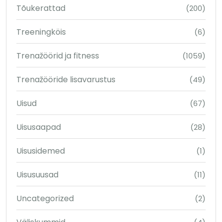
Tõukerattad
(200)
Treeningköis
(6)
Trenažöörid ja fitness
(1059)
Trenažööride lisavarustus
(49)
Uisud
(67)
Uisusaapad
(28)
Uisusidemed
(1)
Uisusuusad
(11)
Uncategorized
(2)