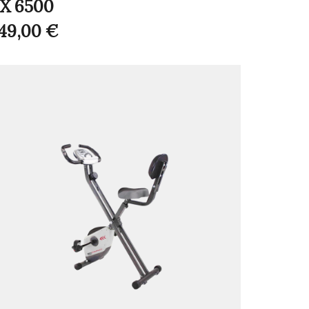
X 6500
49,00
€