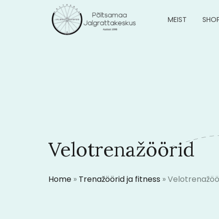
MEIST
SHO
Velotrenažöörid
Home
»
Trenažöörid ja fitness
»
Velotrenažöö