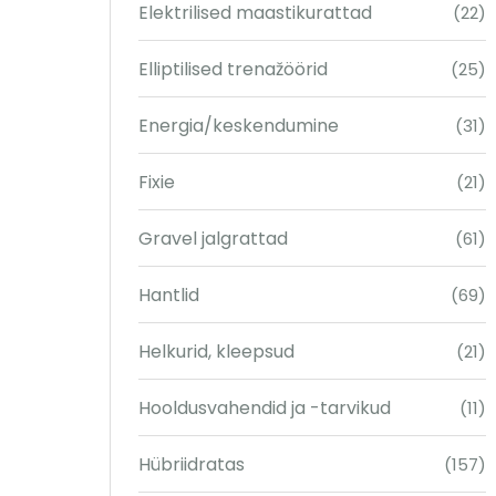
Elektrilised maastikurattad
(22)
Elliptilised trenažöörid
(25)
Energia/keskendumine
(31)
Fixie
(21)
Gravel jalgrattad
(61)
Hantlid
(69)
Helkurid, kleepsud
(21)
Hooldusvahendid ja -tarvikud
(11)
Hübriidratas
(157)