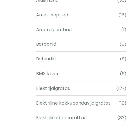
Alusmatid
(30)
Aminohapped
(16)
Amordipumbad
(1)
Batoonid
(5)
Batuudid
(8)
BMX kiiver
(6)
Elektrijalgratas
(127)
Elektriline kokkupandav jalgratas
(18)
Elektrilised linnarattad
(83)