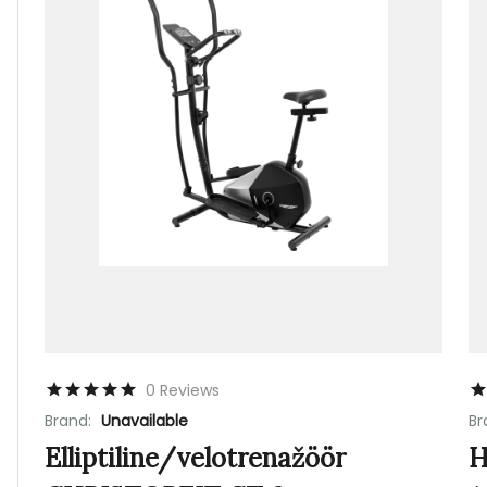
0 Reviews
Brand:
Unavailable
Br
Elliptiline/velotrenažöör
H