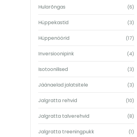
Hularõngas
(6)
Hüppekastid
(3)
Hüppenöörid
(17)
Inversioonipink
(4)
Isotoonilised
(3)
Jäänaelad jalatsitele
(3)
Jalgratta rehvid
(10)
Jalgratta talverehvid
(8)
Jalgratta treeningpukk
(1)