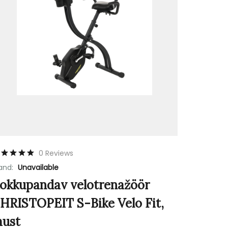
0 Reviews
and:
Unavailable
okkupandav velotrenažöör
HRISTOPEIT S-Bike Velo Fit,
ust