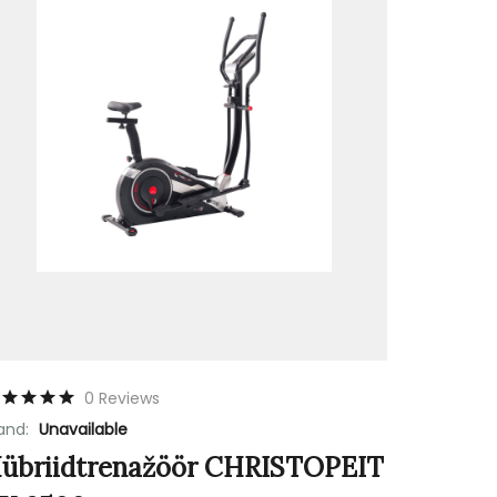
0 Reviews
and:
Unavailable
übriidtrenažöör CHRISTOPEIT