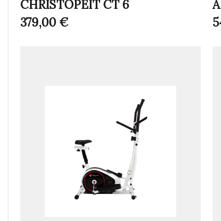
CHRISTOPEIT CT 6
A
379,00
€
5