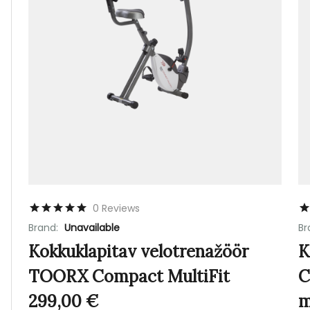
0 Reviews
Brand:
Unavailable
Br
Kokkuklapitav velotrenažöör
K
TOORX Compact MultiFit
C
299,00
€
m