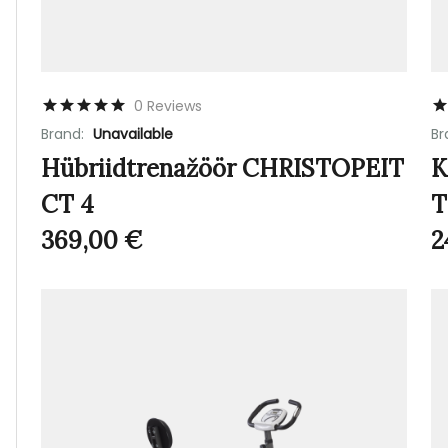
0 Reviews
Brand:
Unavailable
Br
Hübriidtrenažöör CHRISTOPEIT
K
CT 4
T
369,00
€
2