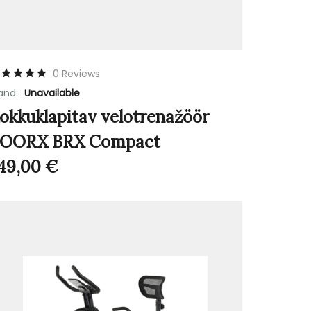
0 Reviews
and:
Unavailable
okkuklapitav velotrenažöör
OORX BRX Compact
49,00
€