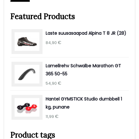
Featured Products
Laste suusasaapad Alpina T 8 JR (28)
€
84,90
Lamellrehv Schwalbe Marathon GT
365 50-55
€
54,90
Hantel GYMSTICK Studio dumbbell 1
kg, punane
€
11,99
Product tags