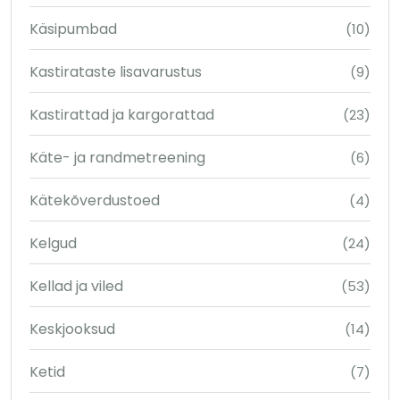
Käsipumbad
(10)
Kastirataste lisavarustus
(9)
Kastirattad ja kargorattad
(23)
Käte- ja randmetreening
(6)
Kätekõverdustoed
(4)
Kelgud
(24)
Kellad ja viled
(53)
Keskjooksud
(14)
Ketid
(7)