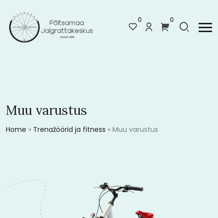
0
0
Muu varustus
Home
»
Trenažöörid ja fitness
»
Muu varustus