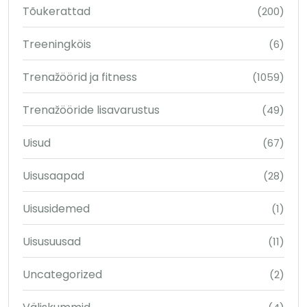
Tõukerattad
(200)
Treeningköis
(6)
Trenažöörid ja fitness
(1059)
Trenažööride lisavarustus
(49)
Uisud
(67)
Uisusaapad
(28)
Uisusidemed
(1)
Uisusuusad
(11)
Uncategorized
(2)