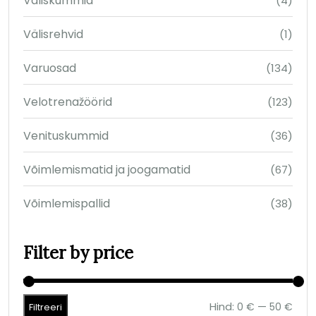
Väliskummid
(4)
Välisrehvid
(1)
Varuosad
(134)
Velotrenažöörid
(123)
Venituskummid
(36)
Võimlemismatid ja joogamatid
(67)
Võimlemispallid
(38)
Filter by price
Hind:
—
0 €
50 €
Filtreeri