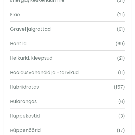
Energia/keskendumine
(31)
Fixie
(21)
Gravel jalgrattad
(61)
Hantlid
(69)
Helkurid, kleepsud
(21)
Hooldusvahendid ja -tarvikud
(11)
Hübriidratas
(157)
Hularõngas
(6)
Hüppekastid
(3)
Hüppenöörid
(17)