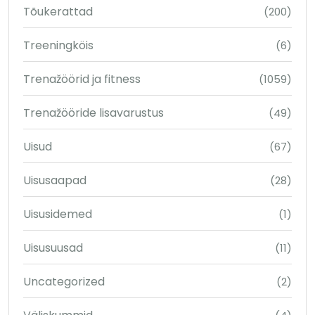
Tõukerattad
(200)
Treeningköis
(6)
Trenažöörid ja fitness
(1059)
Trenažööride lisavarustus
(49)
Uisud
(67)
Uisusaapad
(28)
Uisusidemed
(1)
Uisusuusad
(11)
Uncategorized
(2)