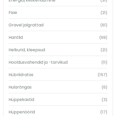
Energia/keskendumine
(31)
Fixie
(21)
Gravel jalgrattad
(61)
Hantlid
(69)
Helkurid, kleepsud
(21)
Hooldusvahendid ja -tarvikud
(11)
Hübriidratas
(157)
Hularõngas
(6)
Hüppekastid
(3)
Hüppenöörid
(17)