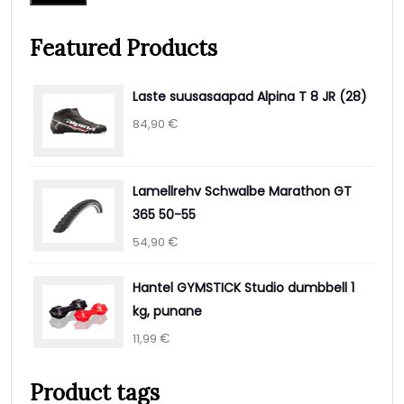
Featured Products
Laste suusasaapad Alpina T 8 JR (28)
€
84,90
Lamellrehv Schwalbe Marathon GT
365 50-55
€
54,90
Hantel GYMSTICK Studio dumbbell 1
kg, punane
€
11,99
Product tags