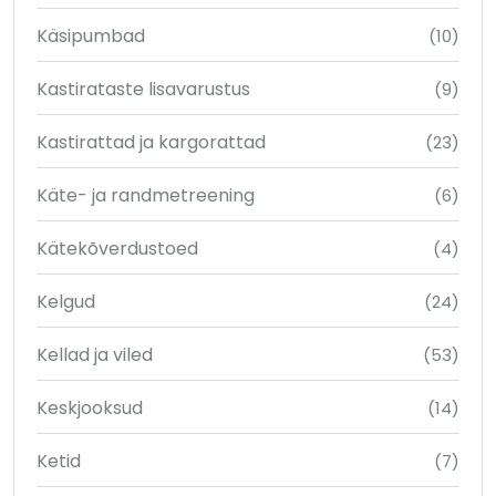
Käsipumbad
(10)
Kastirataste lisavarustus
(9)
Kastirattad ja kargorattad
(23)
Käte- ja randmetreening
(6)
Kätekõverdustoed
(4)
Kelgud
(24)
Kellad ja viled
(53)
Keskjooksud
(14)
Ketid
(7)