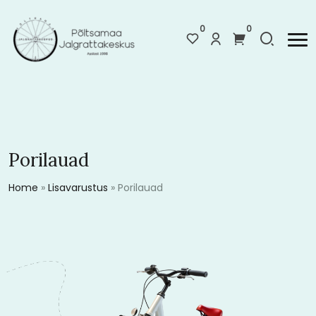
0
0
Porilauad
Home
»
Lisavarustus
»
Porilauad