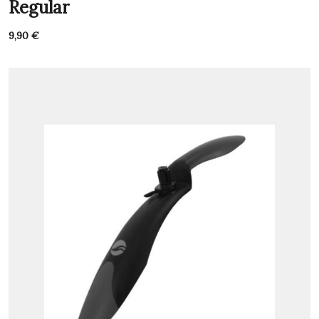
Regular
9,90
€