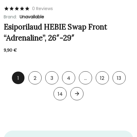
0 Reviews
Brand:
Unavailable
Esiporilaud HEBIE Swap Front
“Adrenaline”, 26″-29″
9,90
€
1
2
3
4
…
12
13
14