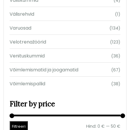
Väliskummid
(4)
Välisrehvid
(1)
Varuosad
(134)
Velotrenažöörid
(123)
Venituskummid
(36)
Võimlemismatid ja joogamatid
(67)
Võimlemispallid
(38)
Filter by price
Hind:
—
0 €
50 €
Filtreeri