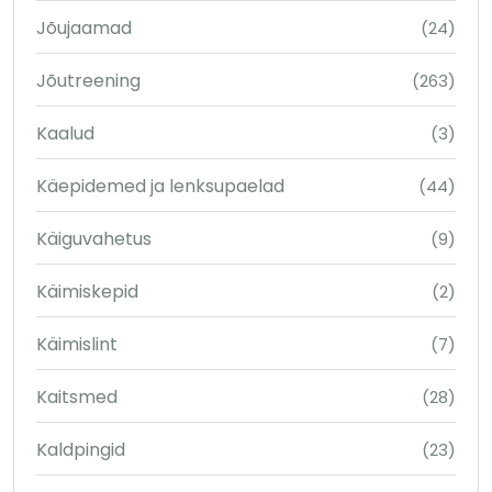
Jõujaamad
(24)
Jõutreening
(263)
Kaalud
(3)
Käepidemed ja lenksupaelad
(44)
Käiguvahetus
(9)
Käimiskepid
(2)
Käimislint
(7)
Kaitsmed
(28)
Kaldpingid
(23)