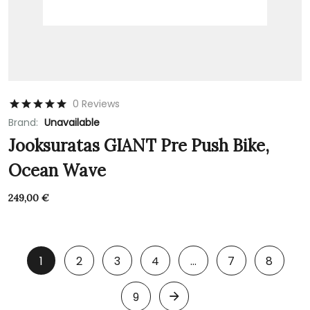
0 Reviews
Brand:
Unavailable
Jooksuratas GIANT Pre Push Bike,
Ocean Wave
249,00
€
1
2
3
4
…
7
8
9