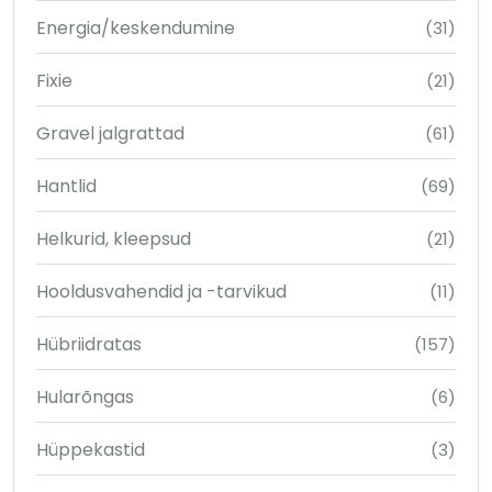
Energia/keskendumine
(31)
Fixie
(21)
Gravel jalgrattad
(61)
Hantlid
(69)
Helkurid, kleepsud
(21)
Hooldusvahendid ja -tarvikud
(11)
Hübriidratas
(157)
Hularõngas
(6)
Hüppekastid
(3)