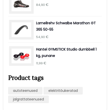
€
84,90
Lamellrehv Schwalbe Marathon GT
365 50-55
€
54,90
Hantel GYMSTICK Studio dumbbell 1
kg, punane
€
11,99
Product tags
autoteenused
elektritõukeratad
jalgrattateenused