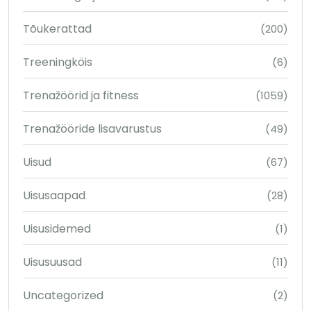
Tõukerattad
(200)
Treeningköis
(6)
Trenažöörid ja fitness
(1059)
Trenažööride lisavarustus
(49)
Uisud
(67)
Uisusaapad
(28)
Uisusidemed
(1)
Uisusuusad
(11)
Uncategorized
(2)