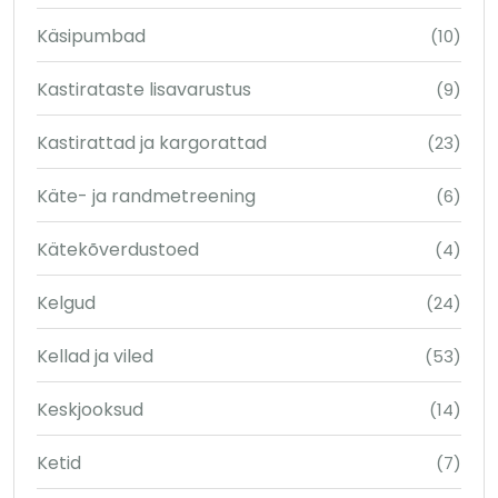
Käsipumbad
(10)
Kastirataste lisavarustus
(9)
Kastirattad ja kargorattad
(23)
Käte- ja randmetreening
(6)
Kätekõverdustoed
(4)
Kelgud
(24)
Kellad ja viled
(53)
Keskjooksud
(14)
Ketid
(7)