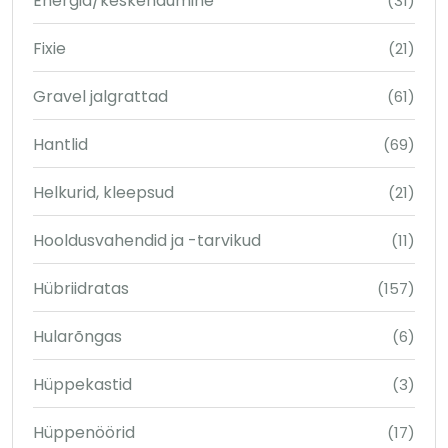
Energia/keskendumine
(31)
Fixie
(21)
Gravel jalgrattad
(61)
Hantlid
(69)
Helkurid, kleepsud
(21)
Hooldusvahendid ja -tarvikud
(11)
Hübriidratas
(157)
Hularõngas
(6)
Hüppekastid
(3)
Hüppenöörid
(17)