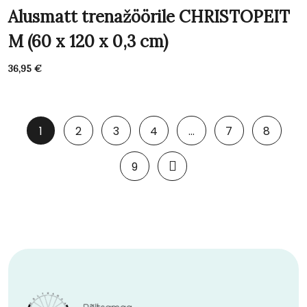
Alusmatt trenažöörile CHRISTOPEIT
M (60 x 120 x 0,3 cm)
36,95
€
1
2
3
4
…
7
8
9