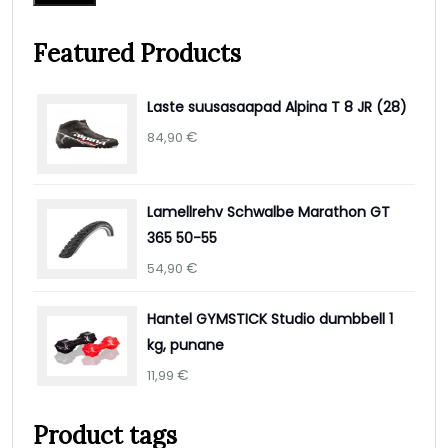
Featured Products
Laste suusasaapad Alpina T 8 JR (28)
€
84,90
Lamellrehv Schwalbe Marathon GT
365 50-55
€
54,90
Hantel GYMSTICK Studio dumbbell 1
kg, punane
€
11,99
Product tags