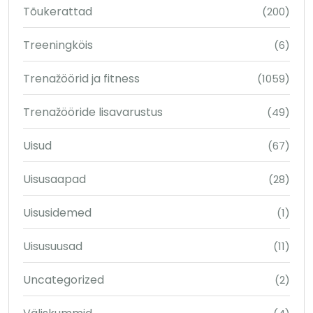
Tõukerattad
(200)
Treeningköis
(6)
Trenažöörid ja fitness
(1059)
Trenažööride lisavarustus
(49)
Uisud
(67)
Uisusaapad
(28)
Uisusidemed
(1)
Uisusuusad
(11)
Uncategorized
(2)