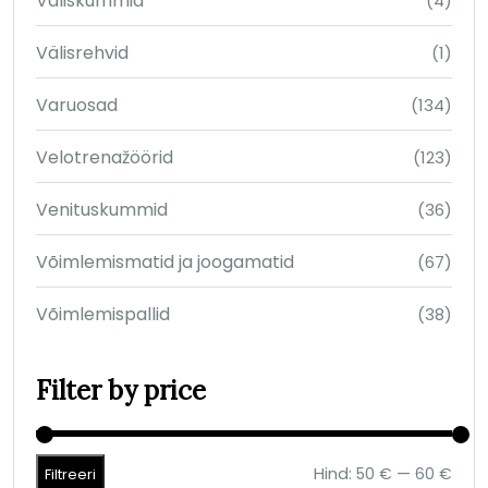
Väliskummid
(4)
Välisrehvid
(1)
Varuosad
(134)
Velotrenažöörid
(123)
Venituskummid
(36)
Võimlemismatid ja joogamatid
(67)
Võimlemispallid
(38)
Filter by price
Hind:
—
50 €
60 €
Filtreeri