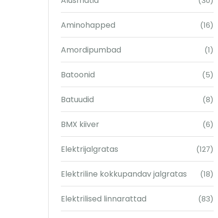
Alusmatid
(30)
Aminohapped
(16)
Amordipumbad
(1)
Batoonid
(5)
Batuudid
(8)
BMX kiiver
(6)
Elektrijalgratas
(127)
Elektriline kokkupandav jalgratas
(18)
Elektrilised linnarattad
(83)