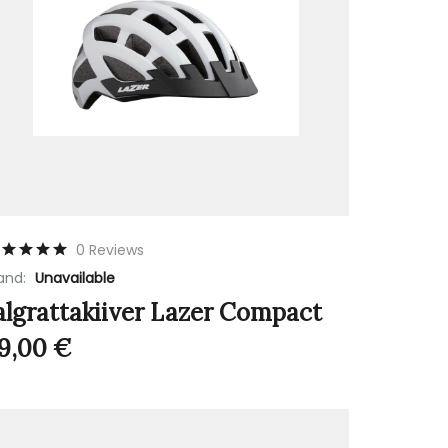
0 Reviews
and:
Unavailable
algrattakiiver Lazer Compact
9,00
€