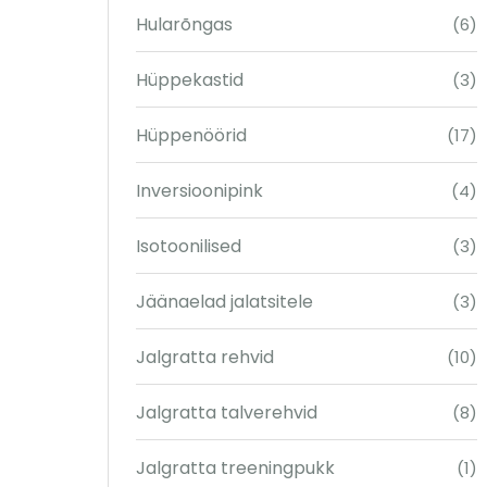
Hularõngas
(6)
Hüppekastid
(3)
Hüppenöörid
(17)
Inversioonipink
(4)
Isotoonilised
(3)
Jäänaelad jalatsitele
(3)
Jalgratta rehvid
(10)
Jalgratta talverehvid
(8)
Jalgratta treeningpukk
(1)