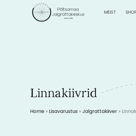
MEIST
SHO
Linnakiivrid
Home
»
Lisavarustus
»
Jalgrattakiiver
»
Linnak