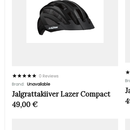
0 Reviews
Br
Brand:
Unavailable
J
Jalgrattakiiver Lazer Compact
4
49,00
€