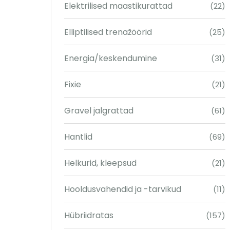
Elektrilised maastikurattad
(22)
Elliptilised trenažöörid
(25)
Energia/keskendumine
(31)
Fixie
(21)
Gravel jalgrattad
(61)
Hantlid
(69)
Helkurid, kleepsud
(21)
Hooldusvahendid ja -tarvikud
(11)
Hübriidratas
(157)