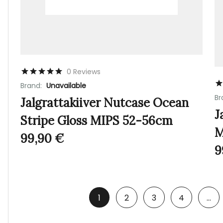
0 Reviews
Brand:
Unavailable
Br
Jalgrattakiiver Nutcase Ocean
J
Stripe Gloss MIPS 52-56cm
M
99,90
€
9
1
2
3
4
…