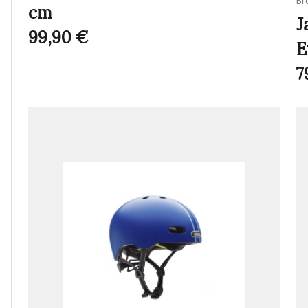
Br
cm
J
99,90
€
E
7