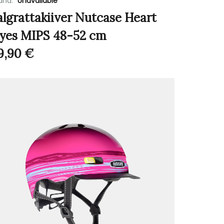
and:
Unavailable
algrattakiiver Nutcase Heart
yes MIPS 48-52 cm
9,90
€