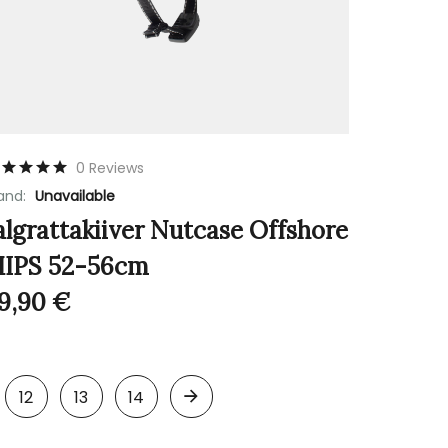
0 Reviews
and:
Unavailable
algrattakiiver Nutcase Offshore
IPS 52-56cm
9,90
€
12
13
14