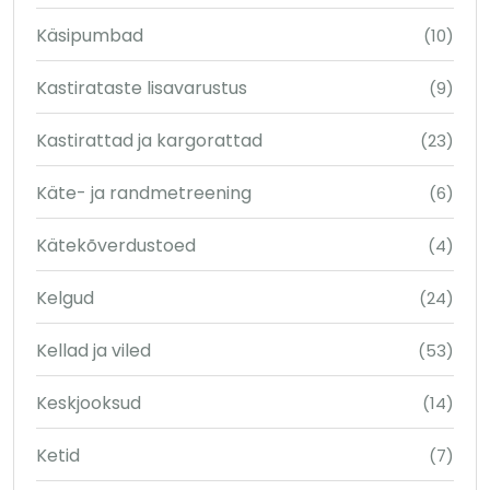
Käsipumbad
(10)
Kastirataste lisavarustus
(9)
Kastirattad ja kargorattad
(23)
Käte- ja randmetreening
(6)
Kätekõverdustoed
(4)
Kelgud
(24)
Kellad ja viled
(53)
Keskjooksud
(14)
Ketid
(7)