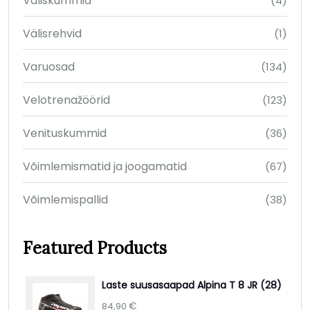
Väliskummid
(4)
Välisrehvid
(1)
Varuosad
(134)
Velotrenažöörid
(123)
Venituskummid
(36)
Võimlemismatid ja joogamatid
(67)
Võimlemispallid
(38)
Featured Products
Laste suusasaapad Alpina T 8 JR (28)
€
84,90