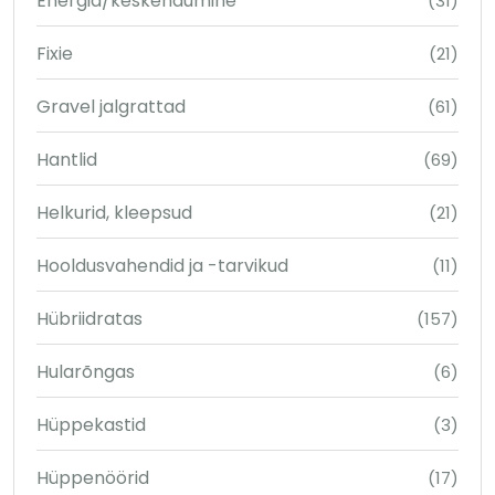
Energia/keskendumine
(31)
Fixie
(21)
Gravel jalgrattad
(61)
Hantlid
(69)
Helkurid, kleepsud
(21)
Hooldusvahendid ja -tarvikud
(11)
Hübriidratas
(157)
Hularõngas
(6)
Hüppekastid
(3)
Hüppenöörid
(17)