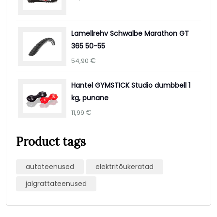
Lamellrehv Schwalbe Marathon GT
365 50-55
€
54,90
Hantel GYMSTICK Studio dumbbell 1
kg, punane
€
11,99
Product tags
autoteenused
elektritõukeratad
jalgrattateenused