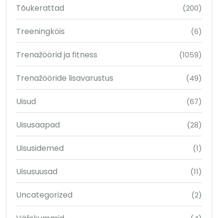
Tõukerattad
(200)
Treeningköis
(6)
Trenažöörid ja fitness
(1059)
Trenažööride lisavarustus
(49)
Uisud
(67)
Uisusaapad
(28)
Uisusidemed
(1)
Uisusuusad
(11)
Uncategorized
(2)