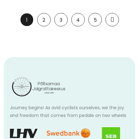
1
2
3
4
5
Journey begins! As avid cyclists ourselves, we the joy
and freedom that comes from pedale on two wheels