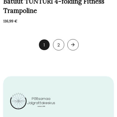
Batuut TUNTURI 4-folding Fitness
Trampoline
116,99
€
1
2