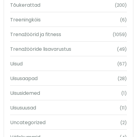
Tõukerattad
(200)
Treeningköis
(6)
Trenažöörid ja fitness
(1059)
Trenažööride lisavarustus
(49)
Uisud
(67)
Uisusaapad
(28)
Uisusidemed
(1)
Uisusuusad
(11)
Uncategorized
(2)