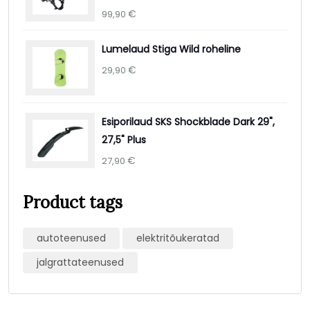
€
99,90
Lumelaud Stiga Wild roheline
€
29,90
Esiporilaud SKS Shockblade Dark 29",
27,5" Plus
€
27,90
Product tags
autoteenused
elektritõukeratad
jalgrattateenused