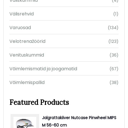
Väliskummid
(4)
Välisrehvid
(1)
Varuosad
(134)
Velotrenažöörid
(123)
Venituskummid
(36)
Võimlemismatid ja joogamatid
(67)
Võimlemispallid
(38)
Featured Products
Jalgrattakiiver Nutcase Pinwheel MIPS
M 56-60 cm