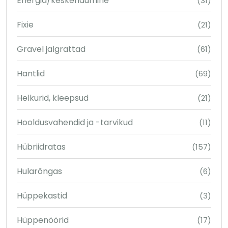
Energia/keskendumine
(31)
Fixie
(21)
Gravel jalgrattad
(61)
Hantlid
(69)
Helkurid, kleepsud
(21)
Hooldusvahendid ja -tarvikud
(11)
Hübriidratas
(157)
Hularõngas
(6)
Hüppekastid
(3)
Hüppenöörid
(17)