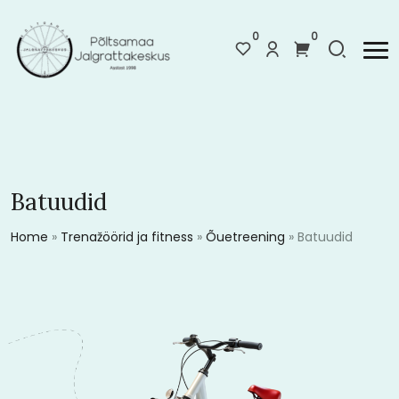
0
0
Batuudid
Home
»
Trenažöörid ja fitness
»
Õuetreening
»
Batuudid