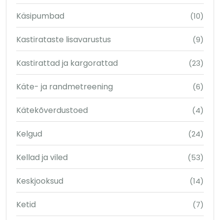
Käsipumbad
(10)
Kastirataste lisavarustus
(9)
Kastirattad ja kargorattad
(23)
Käte- ja randmetreening
(6)
Kätekõverdustoed
(4)
Kelgud
(24)
Kellad ja viled
(53)
Keskjooksud
(14)
Ketid
(7)