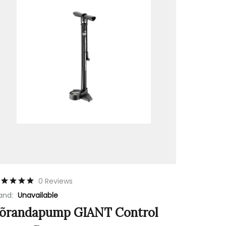
0 Reviews
and:
Unavailable
õrandapump GIANT Control