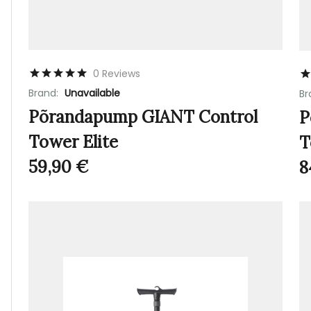
0 Reviews
Brand:
Unavailable
Br
Põrandapump GIANT Control
P
Tower Elite
T
59,90
€
8