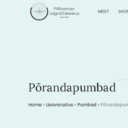
MEIST
SHO
Põrandapumbad
Home
»
Lisavarustus
»
Pumbad
»
Põrandapu