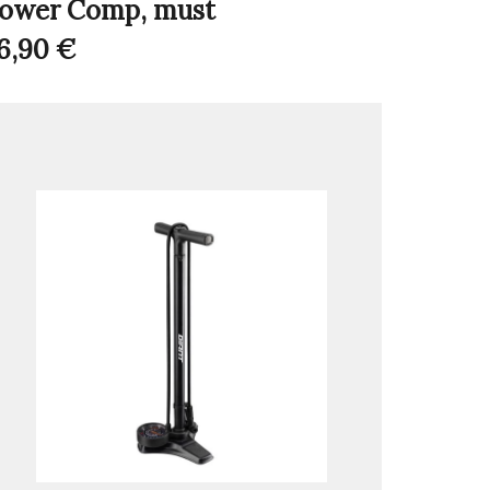
ower Comp, must
6,90
€