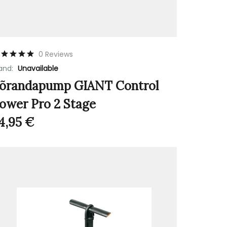
0 Reviews
and:
Unavailable
õrandapump GIANT Control
ower Pro 2 Stage
4,95
€