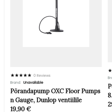
0 Reviews
Br
Brand:
Unavailable
P
Põrandapump OXC Floor Pumps
8
n Gauge, Dunlop ventiilile
2
19,90
€