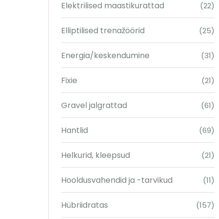
Elektrilised maastikurattad
(22)
Elliptilised trenažöörid
(25)
Energia/keskendumine
(31)
Fixie
(21)
Gravel jalgrattad
(61)
Hantlid
(69)
Helkurid, kleepsud
(21)
Hooldusvahendid ja -tarvikud
(11)
Hübriidratas
(157)