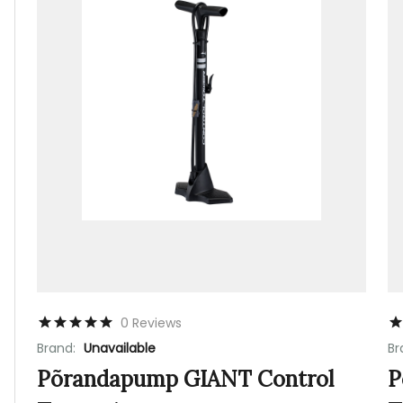
0 Reviews
Brand:
Unavailable
Br
Põrandapump GIANT Control
P