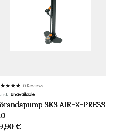
0 Reviews
and:
Unavailable
õrandapump SKS AIR-X-PRESS
.0
9,90
€