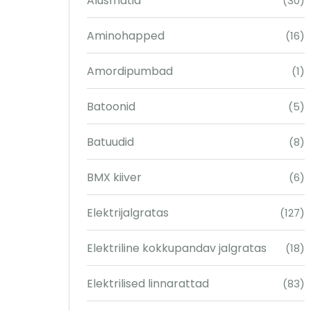
Alusmatid
(30)
Aminohapped
(16)
Amordipumbad
(1)
Batoonid
(5)
Batuudid
(8)
BMX kiiver
(6)
Elektrijalgratas
(127)
Elektriline kokkupandav jalgratas
(18)
Elektrilised linnarattad
(83)