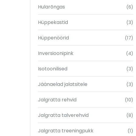
Hularõngas
(6)
Hüppekastid
(3)
Hüppenöörid
(17)
Inversioonipink
(4)
Isotoonilised
(3)
Jäänaelad jalatsitele
(3)
Jalgratta rehvid
(10)
Jalgratta talverehvid
(8)
Jalgratta treeningpukk
(1)