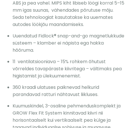
ABS ja pea vahel. MIPS kiht libiseb löögi korral 5–15
mm igas suunas, vähendades põrutuse mõju.
Seda tehnoloogiat kasutatakse ka uuemates
autodes löökjõu maandamiseks.
Uuendatud Fidlock® snap-and-go magnetlukkude
süsteem – klamber ei näpista ega hakka
hõõruma.
11 ventilatsiooniava – 15% rohkem õhutust
võrreldes tavapäraste kiivritega – vältimaks pea
higistamist ja ülekuumenemist.
360 kraadi ulatuses paiknevad helkurid
parandavad ratturi nähtavust liikluses.
Kuumuskindel, 3-osaline pehmenduskomplekt ja
GROW Flex Fit System kinnitavad kiivri nii
horisontaalselt kui vertikaalselt pea külge ja
tagavad individuaalse sobivuse ja mugavuse.