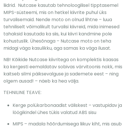
liidrid. Nutcase kasutab tehnoloogilisel tipptasemel
MIPS-süsteemi, mis on hetkel kiivrite puhul üks
turvalisemaid. Nende moto on olnud lihtne – luua
tehniliselt võimalikult turvalisi kiivreid, mida inimesed
tahaksid kasutada ka siis, kui kiivri kandmine pole
kohustuslik. Ühesõnaga – Nutcase moto on teha
midagi väga kasulikku, aga samas ka väga ilusat.
NB! Kõikide Nutcase kiivritega on komplektis kaasas
ka kergesti eemaldatav sobivas värvitoonis nokk, mis
kaitseb silmi päiksevalguse ja sademete eest – ning
olgem ausad! – näeb ka hea välja.
TEHNILINE TEAVE:
Kerge polükarbonaadist väliskest – vastupidav ja
löögikindel ühes tükis valatud ABS sisu
MIPS – madala hõõrdumisega liikuv kiht, mis asub