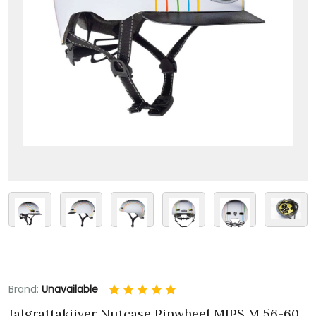
Brand:
Unavailable
Jalgrattakiiver Nutcase Pinwheel MIPS M 56-60