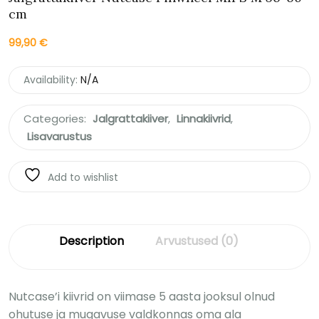
cm
99,90
€
Availability:
N/A
Categories:
Jalgrattakiiver
,
Linnakiivrid
,
Lisavarustus
Add to wishlist
Description
Arvustused (0)
Nutcase’i kiivrid on viimase 5 aasta jooksul olnud
ohutuse ja mugavuse valdkonnas oma ala