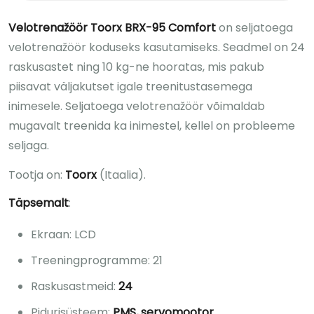
Velotrenažöör Toorx BRX-95 Comfort
on seljatoega
velotrenažöör koduseks kasutamiseks. Seadmel on 24
raskusastet ning 10 kg-ne hooratas, mis pakub
piisavat väljakutset igale treenitustasemega
inimesele. Seljatoega velotrenažöör võimaldab
mugavalt treenida ka inimestel, kellel on probleeme
seljaga.
Tootja on:
Toorx
(Itaalia).
Täpsemalt
:
Ekraan: LCD
Treeningprogramme: 21
Raskusastmeid:
24
Pidurisüsteem:
PMS, servomootor