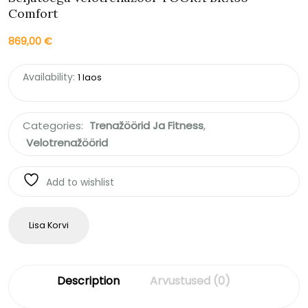
Comfort
869,00
€
Availability:
1 laos
Categories:
Trenažöörid Ja Fitness
,
Velotrenažöörid
Add to wishlist
Lisa Korvi
Description
Arvustused (0)