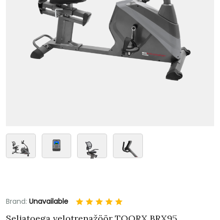
Brand:
Unavailable
Seljatoega velotrenažöör TOORX BRX95